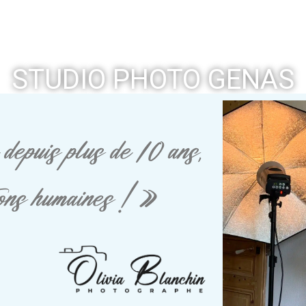
STUDIO PHOTO GENAS
depuis plus de 10 ans,
tions humaines ! »