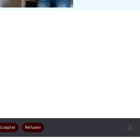
ccepter
Refuser
ges résument votre joie