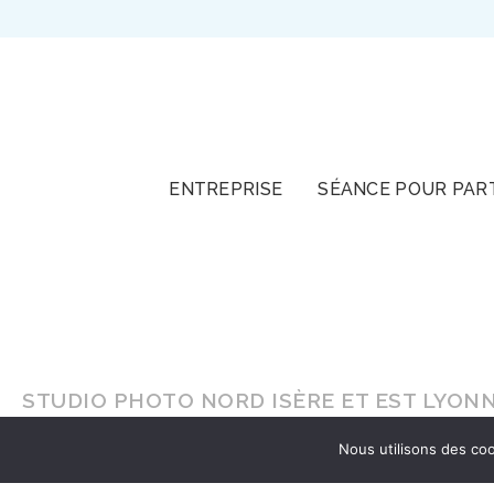
TOUT
ENTREPRISE
SÉANCE POUR PAR
STUDIO PHOTO NORD ISÈRE ET EST LYONN
Nous utilisons des coo
En lumière naturelle ou en
studio
, faites-vou