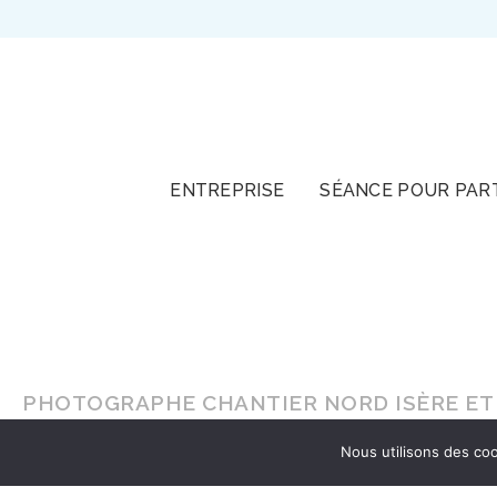
TOUT
ENTREPRISE
SÉANCE POUR PAR
PHOTOGRAPHE CHANTIER NORD ISÈRE ET 
Nous utilisons des coo
En lumière naturelle ou en
studio
, faites-vou