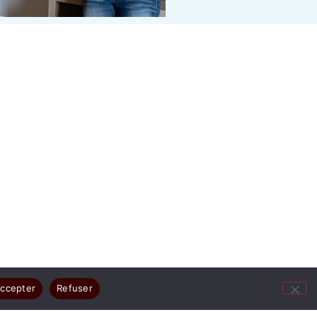
ccepter
Refuser
ges résument votre joie