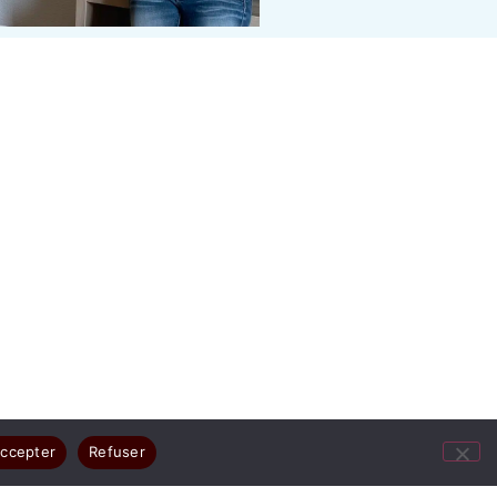
ccepter
Refuser
ges résument votre joie