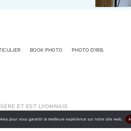
TICULIER
BOOK PHOTO
PHOTO D'IRIS
SÈRE ET EST LYONNAIS
kies pour vous garantir la meilleure expérience sur notre site web.
A
s le cadeau d’être authentique pour que vos ima