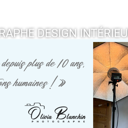
APHE DESIGN INTÉRIE
depuis plus de 10 ans,
tions humaines ! »