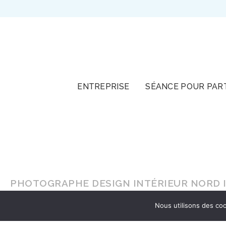
TOUT
ENTREPRISE
SÉANCE POUR PAR
PHOTOGRAPHE DESIGN INTÉRIEUR NORD I
Nous utilisons des coo
En lumière naturelle ou en
studio
, faites-vou