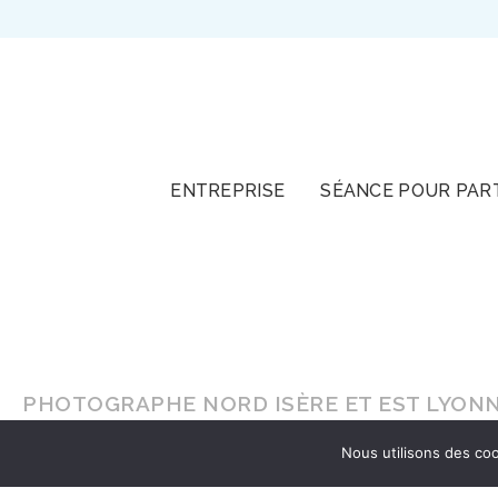
TOUT
ENTREPRISE
SÉANCE POUR PAR
PHOTOGRAPHE NORD ISÈRE ET EST LYONN
Nous utilisons des coo
En lumière naturelle ou en
studio
, faites-vou