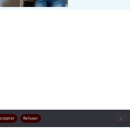
ccepter
Refuser
ges résument votre joie