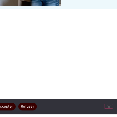
ccepter
Refuser
ges résument votre joie