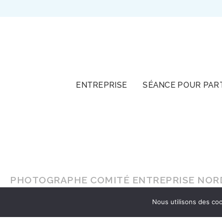
TOUT
ENTREPRISE
SÉANCE POUR PAR
PHOTOGRAPHE COMITÉ ENTREPRISE NORD 
Nous utilisons des coo
En lumière naturelle ou en
studio
, faites-vou