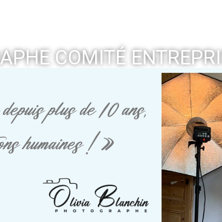
APHE COMITÉ ENTREPRI
depuis plus de 10 ans,
tions humaines ! »