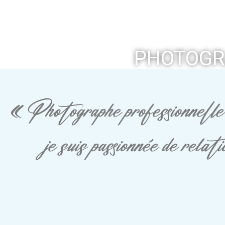
PHOTOGR
« Photographe professionnelle 
je suis passionnée de rela