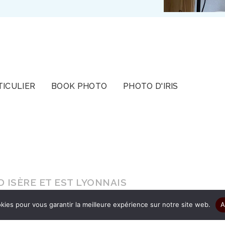
TICULIER
BOOK PHOTO
PHOTO D'IRIS
ISÈRE ET EST LYONNAIS
kies pour vous garantir la meilleure expérience sur notre site web.
A
s le cadeau d’être authentique pour que vos ima