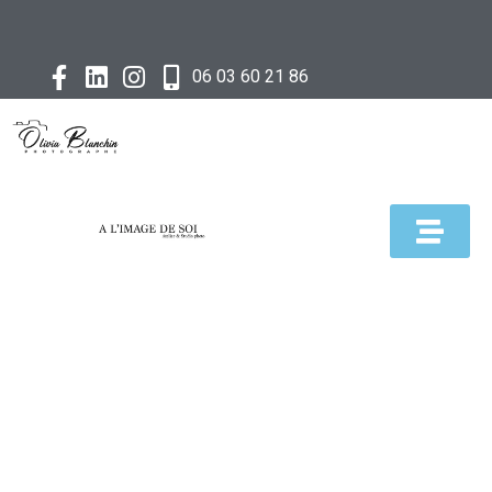
06 03 60 21 86