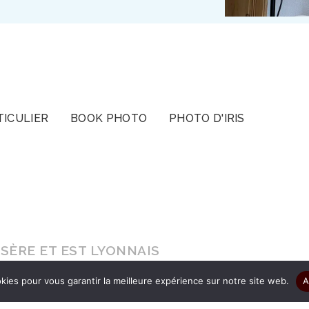
TICULIER
BOOK PHOTO
PHOTO D'IRIS
SÈRE ET EST LYONNAIS
kies pour vous garantir la meilleure expérience sur notre site web.
A
s le cadeau d’être authentique pour que vos ima