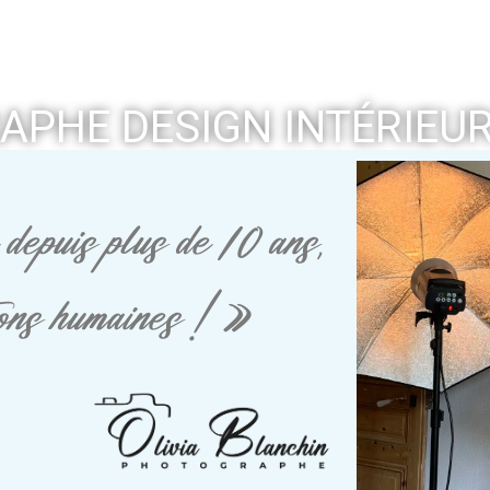
PHE DESIGN INTÉRIEU
depuis plus de 10 ans,
tions humaines ! »