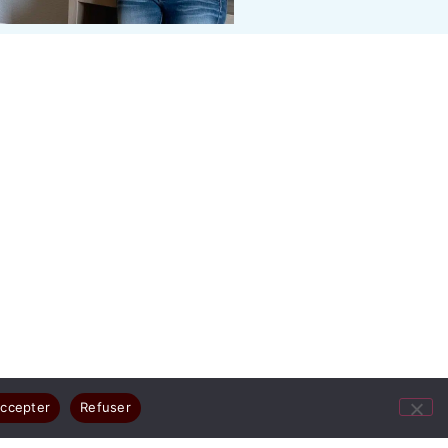
ccepter
Refuser
ges résument votre joie