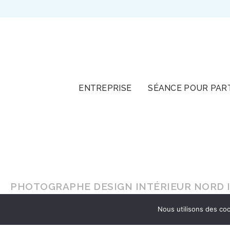
TOUT
ENTREPRISE
SÉANCE POUR PAR
PHOTOGRAPHE DESIGN INTÉRIEUR NORD I
Nous utilisons des coo
En lumière naturelle ou en
studio
, faites-vou