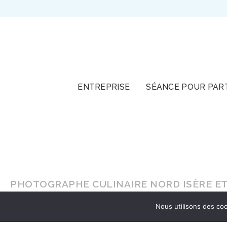
TOUT
ENTREPRISE
SÉANCE POUR PAR
PHOTOGRAPHE CULINAIRE NORD ISÈRE ET
Nous utilisons des coo
En lumière naturelle ou en
studio
, faites-vou