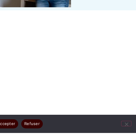
ccepter
Refuser
ges résument votre joie