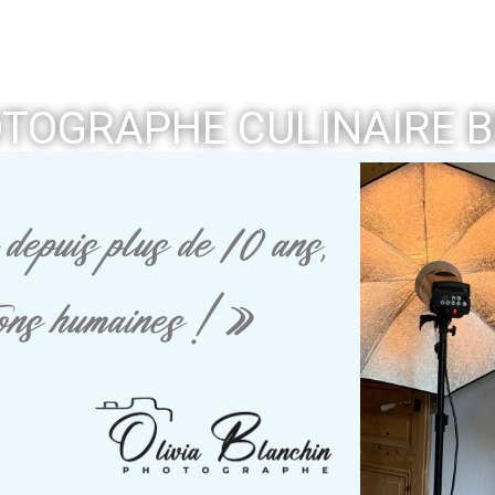
TOGRAPHE CULINAIRE 
depuis plus de 10 ans,
tions humaines ! »