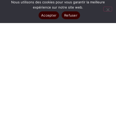
Nous utilisons des cookies pour vous garantir la meilleure
expérience sur notre site web.
Accepter
Refuser
TOUT
ENTREPRISE
SÉANCE POUR PARTICULIER
BOOK PHOTO
PHOTO D'IRIS
PHOTOGRAPHE NORD ISÈRE ET EST