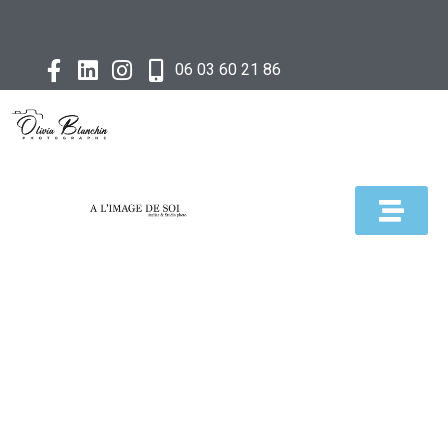
06 03 60 21 86