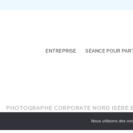
TOUT
ENTREPRISE
SÉANCE POUR PAR
PHOTOGRAPHE CORPORATE NORD ISÈRE E
Nous utilisons des coo
En lumière naturelle ou en
studio
, faites-vou