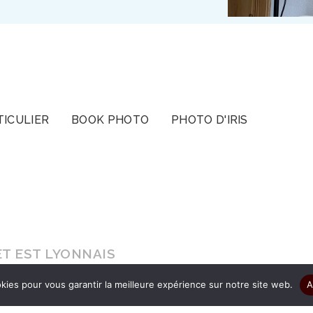
TICULIER
BOOK PHOTO
PHOTO D'IRIS
T EST LYONNAIS
kies pour vous garantir la meilleure expérience sur notre site web.
A
s le cadeau d’être authentique pour que vos ima