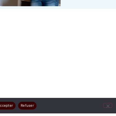
ccepter
Refuser
ges résument votre joie