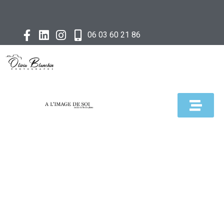
06 03 60 21 86