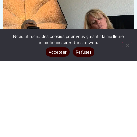
Nous utilisons des cookies pour vous garantir la meilleure
expérience sur notre site web.
Accepter
Refuser
TOUT
ENTREPRISE
SÉANCE POUR PARTICULIER
BOOK PHOTO
PHOTO D'IRIS