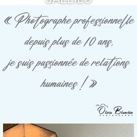
« Photographe professionnelle
depuis plus de 10 ans,
je suis passionnée de relations
humaines ! »