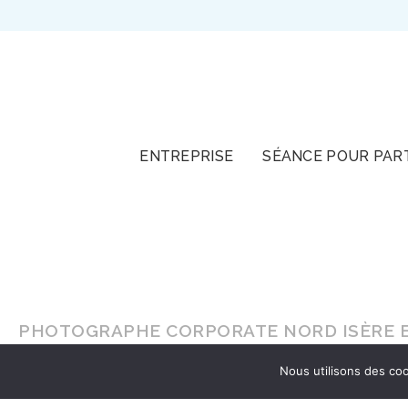
TOUT
ENTREPRISE
SÉANCE POUR PAR
PHOTOGRAPHE CORPORATE NORD ISÈRE E
Nous utilisons des coo
En lumière naturelle ou en
studio
, faites-vou