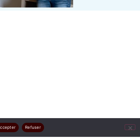
ccepter
Refuser
ges résument votre joie