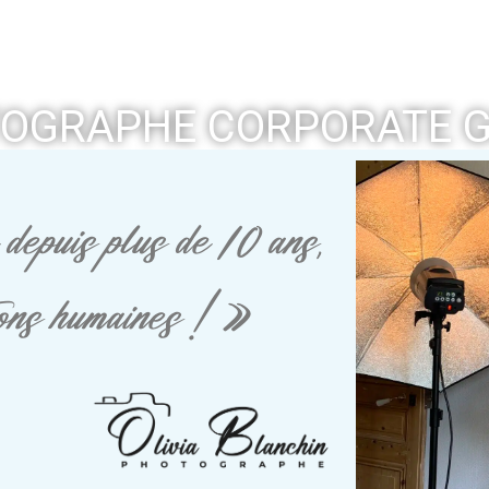
OGRAPHE CORPORATE 
depuis plus de 10 ans,
tions humaines ! »