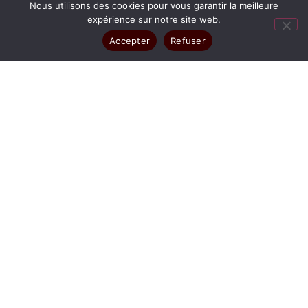
Nous utilisons des cookies pour vous garantir la meilleure
expérience sur notre site web.
Accepter
Refuser
TOUT
ENTREPRISE
SÉANCE POUR PARTICULIER
BOOK PHOTO
PHOTO D'IRIS
PHOTO IRIS NORD ISÈRE ET EST