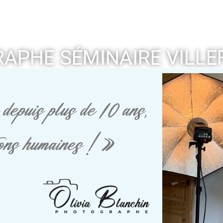
APHE SÉMINAIRE VILLE
depuis plus de 10 ans,
tions humaines ! »