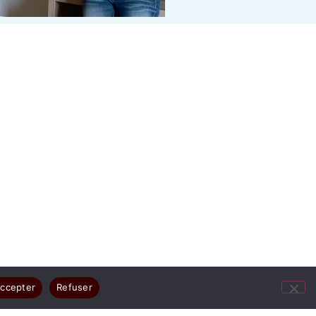
ccepter
Refuser
ges résument votre joie