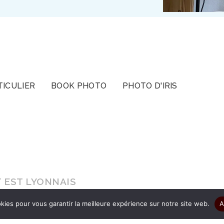
TICULIER
BOOK PHOTO
PHOTO D'IRIS
 EST LYONNAIS
kies pour vous garantir la meilleure expérience sur notre site web.
A
s le cadeau d’être authentique pour que vos ima