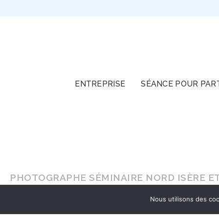
TOUT
ENTREPRISE
SÉANCE POUR PAR
PHOTOGRAPHE SÉMINAIRE NORD ISÈRE ET
Nous utilisons des coo
En lumière naturelle ou en
studio
, faites-vou