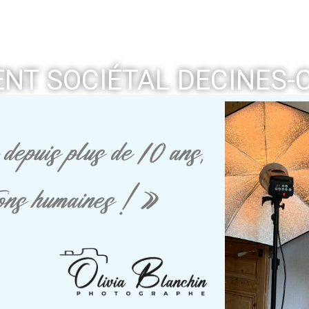
NT SOCIÉTAL DECINES-
depuis plus de 10 ans,
tions humaines ! »