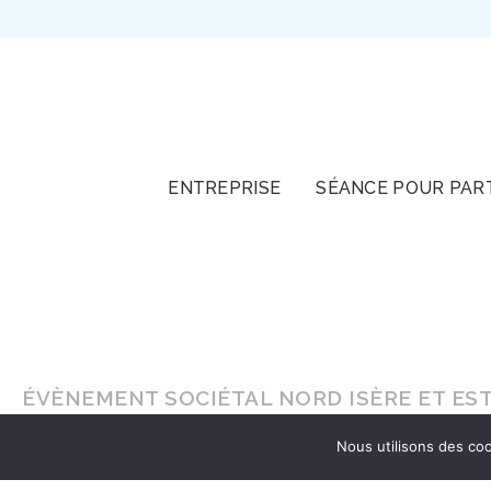
TOUT
ENTREPRISE
SÉANCE POUR PAR
ÉVÈNEMENT SOCIÉTAL NORD ISÈRE ET ES
Nous utilisons des coo
En lumière naturelle ou en
studio
, faites-vou