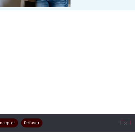
ccepter
Refuser
ges résument votre joie