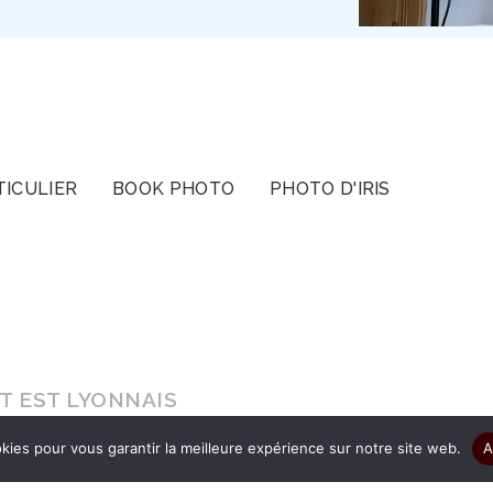
TICULIER
BOOK PHOTO
PHOTO D'IRIS
T EST LYONNAIS
kies pour vous garantir la meilleure expérience sur notre site web.
A
s le cadeau d’être authentique pour que vos ima