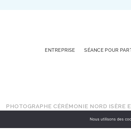
TOUT
ENTREPRISE
SÉANCE POUR PAR
PHOTOGRAPHE CÉRÉMONIE NORD ISÈRE E
Nous utilisons des coo
En lumière naturelle ou en
studio
, faites-vou