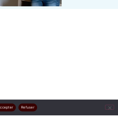
ccepter
Refuser
ges résument votre joie