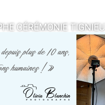
HE CÉRÉMONIE TIGNIEU
depuis plus de 10 ans,
tions humaines ! »