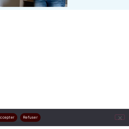
ccepter
Refuser
ges résument votre joie