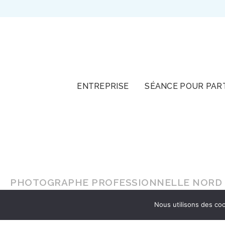
TOUT
ENTREPRISE
SÉANCE POUR PAR
PHOTOGRAPHE PROFESSIONNELLE NORD I
Nous utilisons des coo
En lumière naturelle ou en
studio
, faites-vou