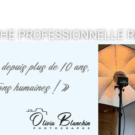
HE PROFESSIONNELLE R
depuis plus de 10 ans,
tions humaines ! »