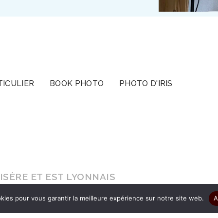
TICULIER
BOOK PHOTO
PHOTO D'IRIS
SÈRE ET EST LYONNAIS
kies pour vous garantir la meilleure expérience sur notre site web.
A
s le cadeau d’être authentique pour que vos ima