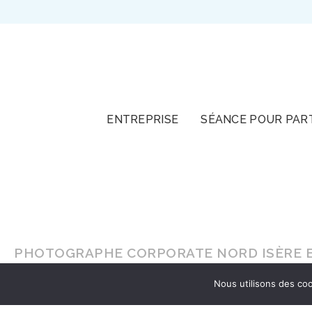
TOUT
ENTREPRISE
SÉANCE POUR PAR
PHOTOGRAPHE CORPORATE NORD ISÈRE E
Nous utilisons des coo
En lumière naturelle ou en
studio
, faites-vou