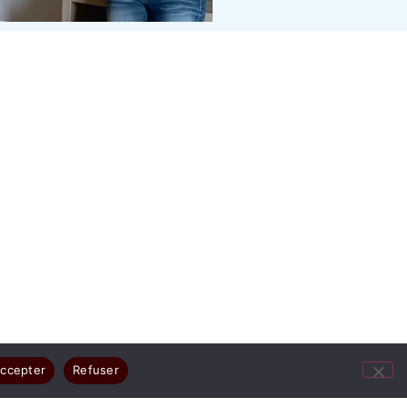
ccepter
Refuser
ges résument votre joie