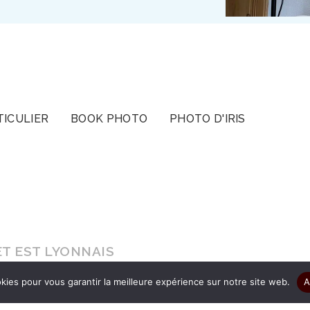
TICULIER
BOOK PHOTO
PHOTO D'IRIS
T EST LYONNAIS
kies pour vous garantir la meilleure expérience sur notre site web.
A
s le cadeau d’être authentique pour que vos ima