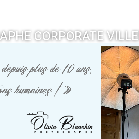
APHE CORPORATE VILLE
depuis plus de 10 ans,
tions humaines ! »