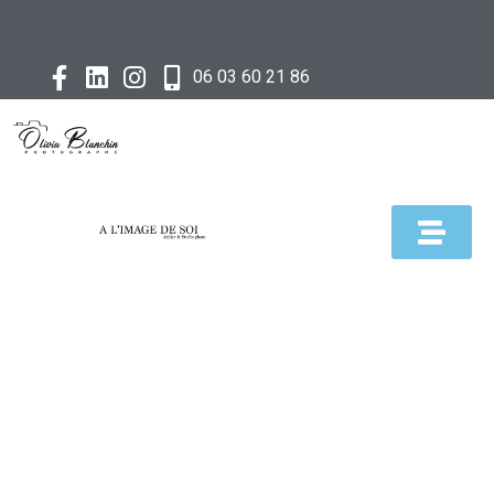
06 03 60 21 86