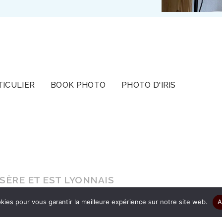
TICULIER
BOOK PHOTO
PHOTO D'IRIS
ÈRE ET EST LYONNAIS
kies pour vous garantir la meilleure expérience sur notre site web.
A
s le cadeau d’être authentique pour que vos ima