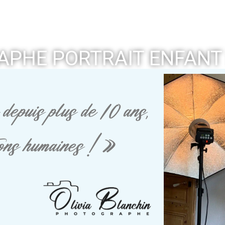
PHE PORTRAIT ENFANT
depuis plus de 10 ans,
tions humaines ! »