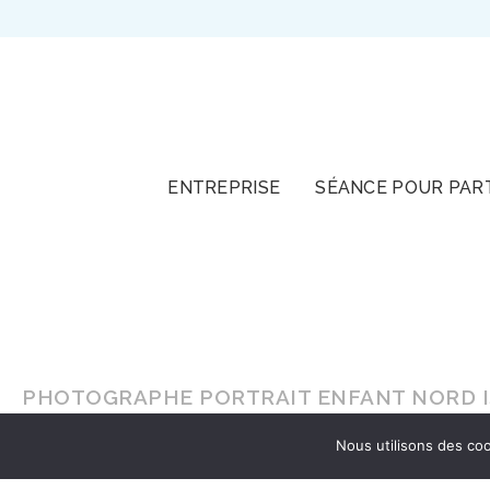
TOUT
ENTREPRISE
SÉANCE POUR PAR
PHOTOGRAPHE PORTRAIT ENFANT NORD IS
Nous utilisons des coo
En lumière naturelle ou en
studio
, faites-vou