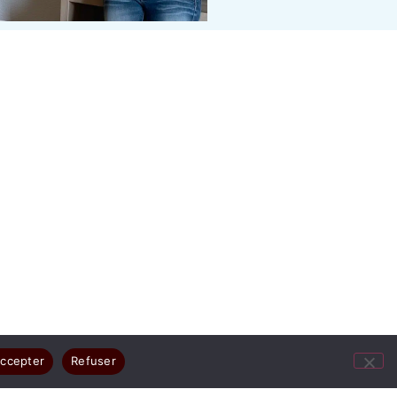
ccepter
Refuser
ges résument votre joie