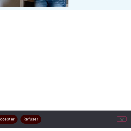
ccepter
Refuser
ges résument votre joie