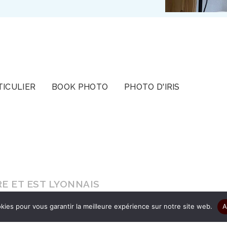
TICULIER
BOOK PHOTO
PHOTO D'IRIS
E ET EST LYONNAIS
kies pour vous garantir la meilleure expérience sur notre site web.
A
s le cadeau d’être authentique pour que vos ima