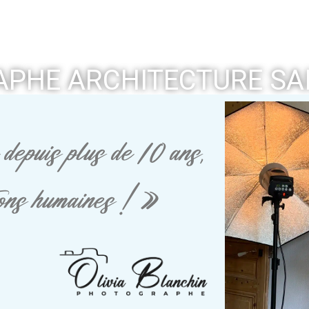
PHE ARCHITECTURE SAI
depuis plus de 10 ans,
tions humaines ! »