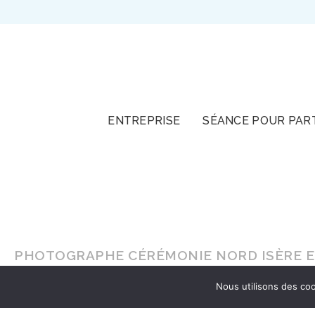
TOUT
ENTREPRISE
SÉANCE POUR PAR
PHOTOGRAPHE CÉRÉMONIE NORD ISÈRE E
Nous utilisons des coo
En lumière naturelle ou en
studio
, faites-vou