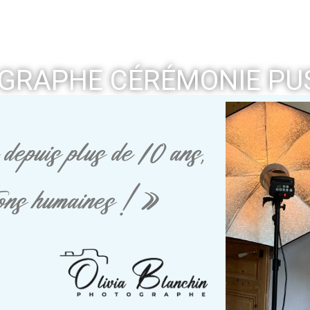
GRAPHE CÉRÉMONIE PU
depuis plus de 10 ans,
tions humaines ! »