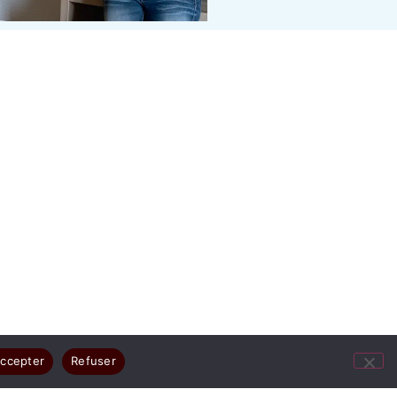
ccepter
Refuser
ges résument votre joie