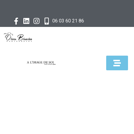
06 03 60 21 86